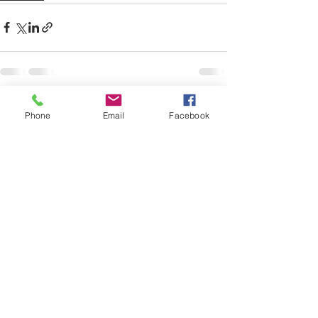
Voir tout
Posts récents
Phone
Email
Facebook