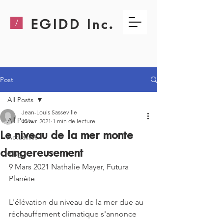
EGIDD Inc.
/
Post
All Posts
Jean-Louis Sasseville
All Posts
13 avr. 2021
1 min de lecture
Le niveau de la mer monte
Actualités
dangereusement
Blog
9 Mars 2021 Nathalie Mayer, Futura 
Planète
L'élévation du niveau de la mer due au 
réchauffement climatique s'annonce 